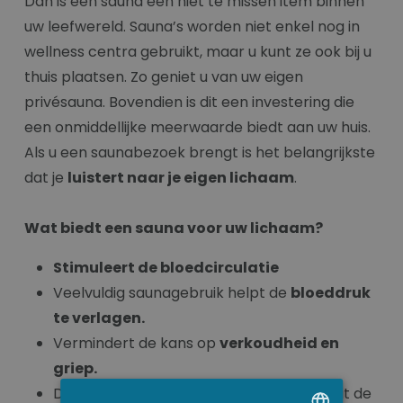
Dan is een sauna een niet te missen item binnen
uw leefwereld. Sauna’s worden niet enkel nog in
wellness centra gebruikt, maar u kunt ze ook bij u
thuis plaatsen. Zo geniet u van uw eigen
privésauna. Bovendien is dit een investering die
een onmiddellijke meerwaarde biedt aan uw huis.
Als u een saunabezoek brengt is het belangrijkste
dat je
luistert naar je eigen lichaam
.
Wat biedt een sauna voor uw lichaam?
Stimuleert de bloedcirculatie
Veelvuldig saunagebruik helpt de
bloeddruk
te verlagen.
Vermindert de kans op
verkoudheid en
griep.
Door de temperatuurwisselingen (in en uit de