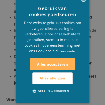
sauna) wordt het immuunsysteem
Gebruik van
gestimuleerd.
DUTCH
cookies goedkeuren
Er vindt een
dieptereiniging van de huid
FRENCH
Deze website gebruikt cookies om
plaats.
ENGLISH
uw gebruikerservaring te
In de droge warmte van de sauna worden de
verbeteren. Door onze website te
poriën geopend. Door het zweten worden
gebruiken, stemt u in met alle
huid & lichaam gereinigd en afvalstoffen
cookies in overeenstemming met
afgevoerd.
ons Cookiebeleid.
Lees verder
De aanmaak van nieuwe cellen wordt
gestimuleerd en de
huid krijgt daardoor
Alles accepteren
een oppepper.
Werkt
rustgevend, ontspannend en geeft
Alles afwijzen
je nieuwe energie
.
DETAILS WEERGEVEN
Wanneer een sauna vermijden?