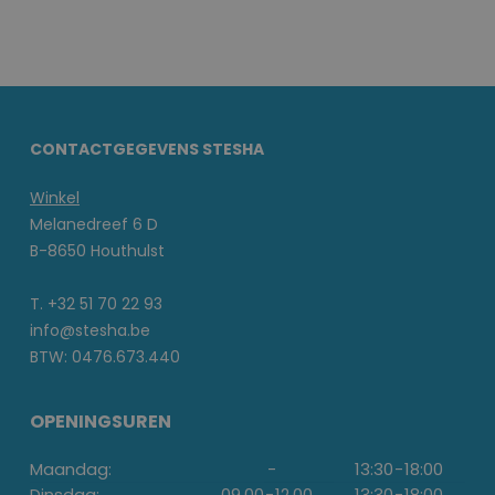
CONTACTGEGEVENS STESHA
Winkel
Melanedreef 6 D
B-8650 Houthulst
T. +32 51 70 22 93
info@stesha.be
BTW: 0476.673.440
OPENINGSUREN
Maandag:
-
13:30
-
18:00
Dinsdag:
09.00
-
12.00
13:30
-
18:00