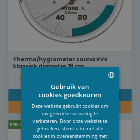
Thermo/hygrometer sauna RVS
klassiek diameter 16 cm
€ 95,00
Gebruik van
DUTCH
cookies goedkeuren
DETAIL
FRENCH
Deze website gebruikt cookies om
PRE-ORDER
ENGLISH
uw gebruikerservaring te
verbeteren. Door onze website te
PRE-ORDER
gebruiken, stemt u in met alle
cookies in overeenstemming met