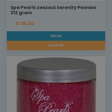
Spa Pearls zeezout Serenity Peonies
312 gram
€ 15,30
DETAIL
KOOP NU