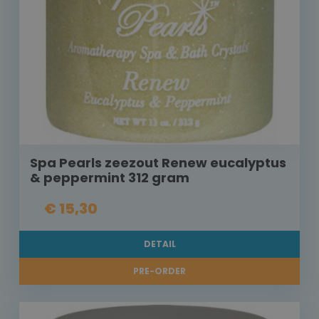
Spa Pearls zeezout Renew eucalyptus
& peppermint 312 gram
€ 15,30
DETAIL
PRE-ORDER