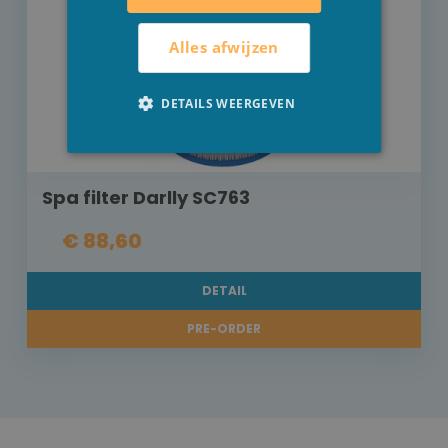
Alles afwijzen
DETAILS WEERGEVEN
Spa filter Darlly SC763
€ 88,60
DETAIL
PRE-ORDER