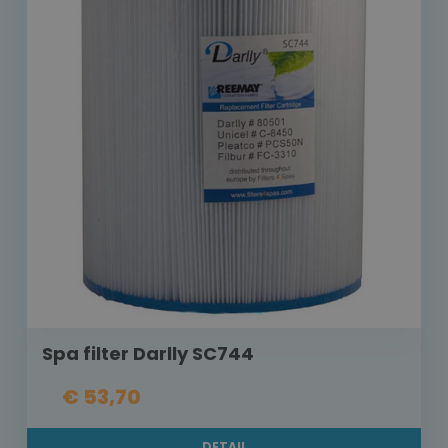
Spa filter Darlly SC744
€ 53,70
DETAIL