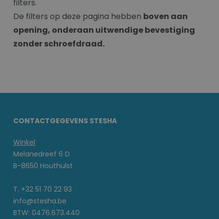
filters.
De filters op deze pagina hebben
boven aan
opening, onderaan uitwendige bevestiging
zonder schroefdraad.
CONTACTGEGEVENS STESHA
Winkel
Melanedreef 6 D
B-8650 Houthulst
T. +32 51 70 22 93
info@stesha.be
BTW: 0476.673.440