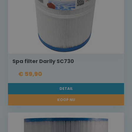
Spa filter Darlly SC730
€ 59,90
DETAIL
KOOP NU