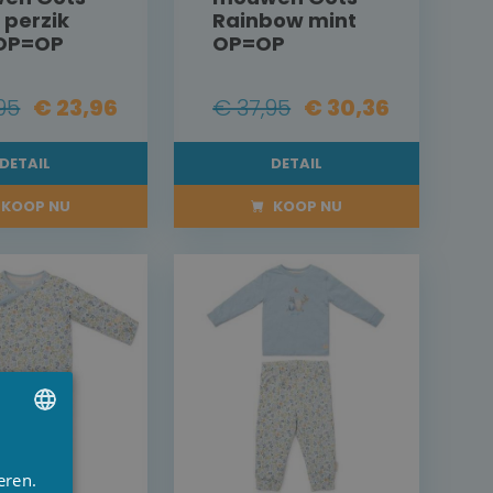
 perzik
Rainbow mint
 OP=OP
OP=OP
95
€ 23,96
€ 37,95
€ 30,36
DETAIL
DETAIL
KOOP NU
KOOP NU
UTCH
eren.