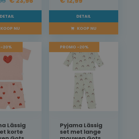
95
€ 23,96
€ 12,99
DETAIL
DETAIL
KOOP NU
KOOP NU
 -20%
PROMO -20%
a Lässig
Pyjama Lässig
et korte
set met lange
en Gots
mouwen Gots