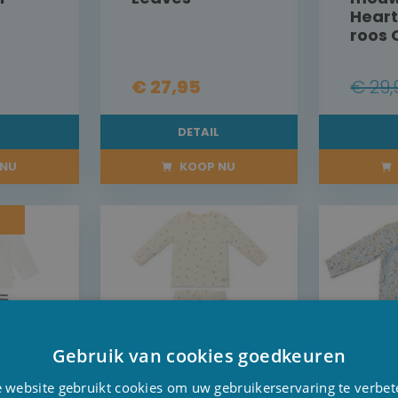
Heart
roos
€ 27,95
€ 29,
L
DETAIL
NU
KOOP NU
Gebruik van cookies goedkeuren
D
 website gebruikt cookies om uw gebruikerservaring te verbet