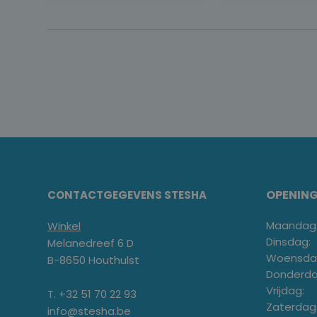
OPENIN
CONTACTGEGEVENS STESHA
Maandag
Winkel
Dinsdag:
Melanedreef 6 D
Woensda
B-8650 Houthulst
Donderda
Vrijdag:
T. +32 51 70 22 93
Zaterdag
info@stesha.be