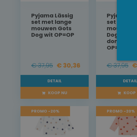
Pyjama Lässig
Pyjama Lä
set met lange
set met l
mouwen Gots
mouwen G
Dog wit OP=OP
Dog wit-
donkerbl
OP=OP
€ 37,95
€ 30,36
€ 37,95
€
DETAIL
DETAI
KOOP NU
KOOP 
PROMO -20%
PROMO -20%