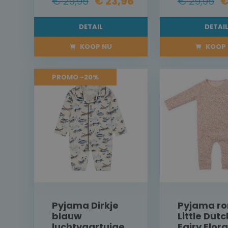
€ 29,95
€ 23,96
€ 29,95
€
DETAIL
DETAI
KOOP NU
KOOP 
PROMO -20%
Pyjama Dirkje
Pyjama r
blauw
Little Dutc
luchtvaartuige
Fairy Flora