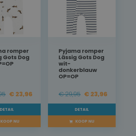
ma romper
Pyjama romper
g Gots Dog
Lässig Gots Dog
OP=OP
wit-
donkerblauw
OP=OP
95
€ 23,96
€ 29,95
€ 23,96
DETAIL
DETAIL
KOOP NU
KOOP NU