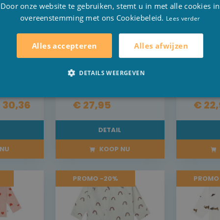
F
Door onze website te gebruiken, stemt u in met alle cookies in
overeenstemming met ons Cookiebeleid.
E
Lees verder
ssig
Pyjama Little
Pyja
ange
Dutch Forest
Little
ots
Treasures
Fores
Alles afwijzen
Alles accepteren
Adve
auw
DETAILS WEERGEVEN
 30,36
€ 27,95
€ 22
L
DETAIL
NU
KOOP NU
PROMO -20%
PROMO