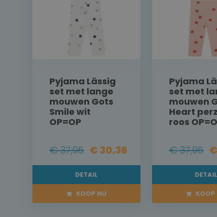
Pyjama Lässig
Pyjama Lä
set met lange
set met l
mouwen Gots
mouwen G
Smile wit
Heart perz
OP=OP
roos OP=
€ 37,95
€ 30,36
€ 37,95
€
DETAIL
DETAI
KOOP NU
KOOP 