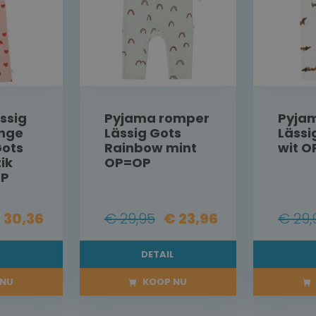
ssig
Pyjama romper
Pyja
ange
Lässig Gots
Lässi
ots
Rainbow mint
wit 
ik
OP=OP
OP
 30,36
€ 29,95
€ 23,96
€ 29,
L
DETAIL
NU
KOOP NU