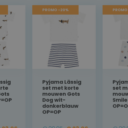
PROMO -20%
PROMO
ssig
Pyjama Lässig
Pyjam
rte
set met korte
set m
ots
mouwen Gots
mouw
P=OP
Dog wit-
Smile
donkerblauw
OP=O
OP=OP