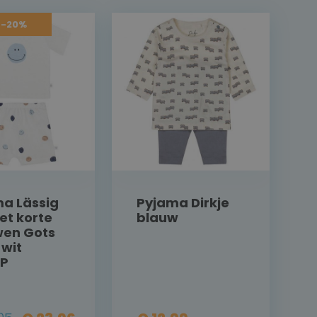
 -20%
a Lässig
Pyjama Dirkje
et korte
blauw
en Gots
 wit
P