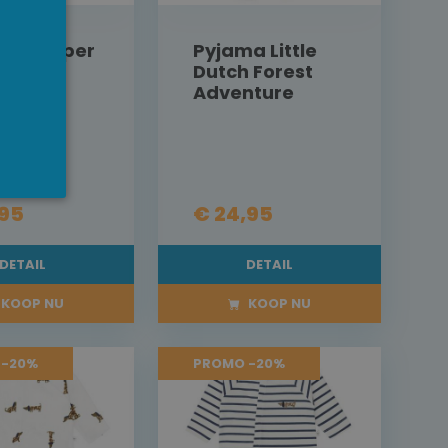
RENCH
NGLISH
ma romper
Pyjama Little
 Dutch
Dutch Forest
t
Adventure
nture
,95
€ 24,95
DETAIL
DETAIL
KOOP NU
KOOP NU
 -20%
PROMO -20%