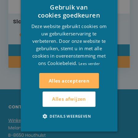
Gebruik van
DUTCH
cookies goedkeuren
Slab Little Dutch Little Farm
FRENCH
Deze website gebruikt cookies om
ENGLISH
uw gebruikerservaring te
€ 10,99
verbeteren. Door onze website te
gebruiken, stemt u in met alle
DETAIL
cookies in overeenstemming met
KOOP NU
ons Cookiebeleid.
Lees verder
Alles accepteren
Alles afwijzen
CONTACTGEGEVENS STESHA
DETAILS WEERGEVEN
Winkel
Melanedreef 6 D
B-8650 Houthulst