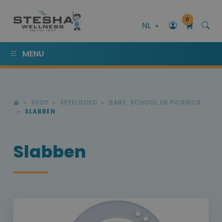
0
NL
MENU
SHOP
SPEELGOED
BABY, SCHOOL EN PICKNICK
SLABBEN
Slabben