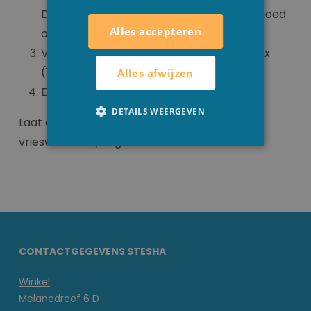
Dit zorgt ervoor dat het leidingsysteem goed
Alles accepteren
ontsmet
Voeg Clarifyer (500ml / 10m³) en Calcinex
(125ml / 10m³) toe
Alles afwijzen
Eind januari deze behandeling herhalen
DETAILS WEERGEVEN
Laat de circulatiepomp 6u/dag draaien en bij
vriesweer 24u/dag.
CONTACTGEGEVENS STESHA
Winkel
Melanedreef 6 D