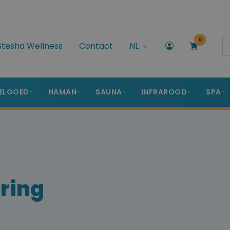
0
Stesha Wellness
Contact
NL
ELGOED
HAMAN
SAUNA
INFRAROOD
SPA
ring