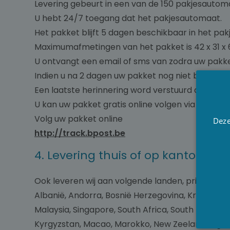
Levering gebeurt in een van de 150 pakjesautomat
U hebt 24/7 toegang dat het pakjesautomaat.
Het pakket blijft 5 dagen beschikbaar in het pa
Maximumafmetingen van het pakket is 42 x 31 x 
U ontvangt een email of sms van zodra uw pakket
Indien u na 2 dagen uw pakket nog niet bent ga
Een laatste herinnering word verstuurd als het 
U kan uw pakket gratis online volgen via Track &
Volg uw pakket online
Deze
http://track.bpost.be
4. Levering thuis of op kantoor d
Ook leveren wij aan volgende landen, prijs word v
Albanië, Andorra, Bosnië Herzegovina, Kroatië, J
Malaysia, Singapore, South Africa, South Korea, Az
Kyrgyzstan, Macao, Marokko, New Zeeland, Nigeri