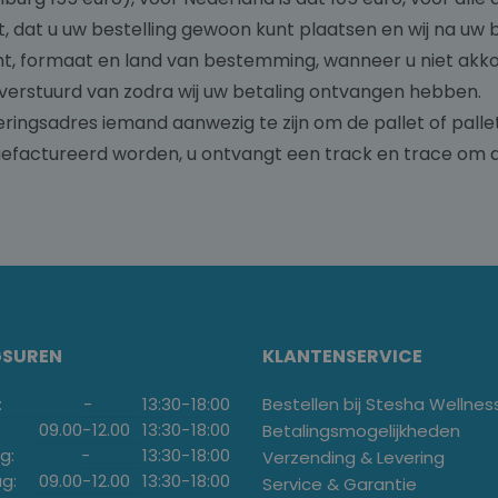
, dat u uw bestelling gewoon kunt plaatsen en wij na uw 
cht, formaat en land van bestemming, wanneer u niet akk
verstuurd van zodra wij uw betaling ontvangen hebben.
everingsadres iemand aanwezig te zijn om de pallet of pall
gefactureerd worden, u ontvangt een track en trace om d
GSUREN
KLANTENSERVICE
:
-
13:30
-
18:00
Bestellen bij Stesha Wellnes
09.00
-
12.00
13:30
-
18:00
Betalingsmogelijkheden
g:
-
13:30
-
18:00
Verzending & Levering
g:
09.00
-
12.00
13:30
-
18:00
Service & Garantie