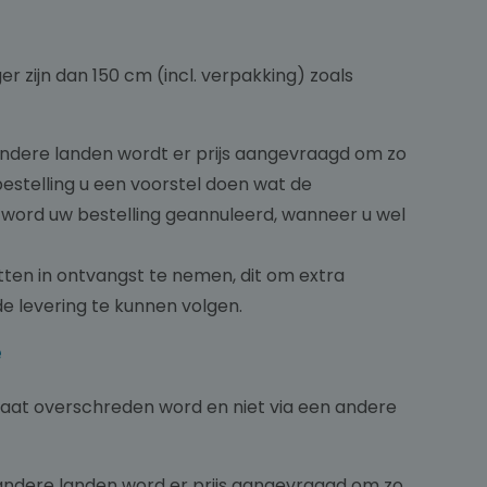
er zijn dan 150 cm (incl. verpakking) zoals
 andere landen wordt er prijs aangevraagd om zo
bestelling u een voorstel doen wat de
 word uw bestelling geannuleerd, wanneer u wel
etten in ontvangst te nemen, dit om extra
e levering te kunnen volgen.
e
maat overschreden word en niet via een andere
e andere landen word er prijs aangevraagd om zo