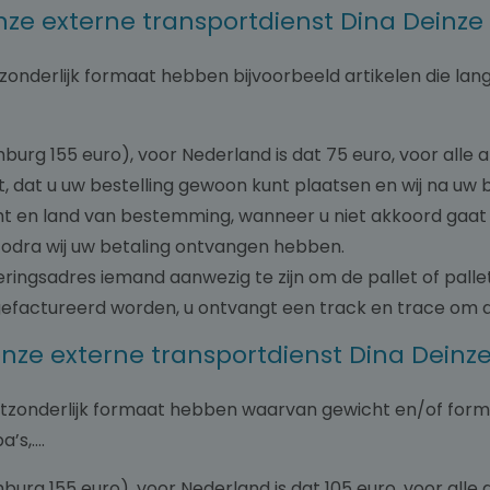
onze externe transportdienst Dina Deinze
tzonderlijk formaat hebben bijvoorbeeld artikelen die lang
mburg 155 euro), voor Nederland is dat 75 euro, voor alle
, dat u uw bestelling gewoon kunt plaatsen en wij na uw 
cht en land van bestemming, wanneer u niet akkoord gaat
zodra wij uw betaling ontvangen hebben.
everingsadres iemand aanwezig te zijn om de pallet of pall
gefactureerd worden, u ontvangt een track en trace om d
onze externe transportdienst Dina Deinz
 uitzonderlijk formaat hebben waarvan gewicht en/of for
’s,….
mburg 155 euro), voor Nederland is dat 105 euro, voor all