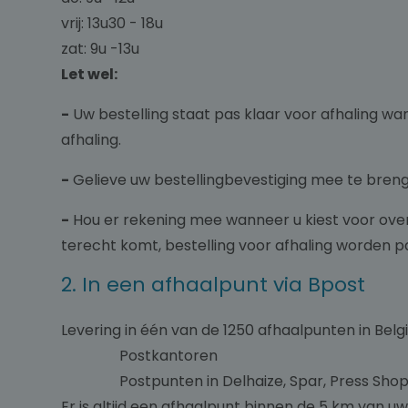
vrij: 13u30 - 18u
zat: 9u -13u
Let wel:
-
Uw bestelling staat pas klaar voor afhaling w
afhaling.
-
Gelieve uw bestellingbevestiging mee te bren
-
Hou er rekening mee wanneer u kiest voor overs
terecht komt, bestelling voor afhaling worden pa
2. In een afhaalpunt via Bpost
Levering in één van de 1250 afhaalpunten in Belg
Postkantoren
Postpunten in Delhaize, Spar, Press Shop, Re
Er is altijd een afhaalpunt binnen de 5 km van u