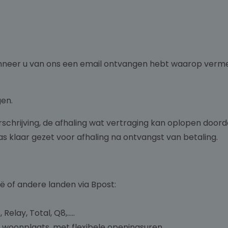
anneer u van ons een email ontvangen hebt waarop vermel
gen.
chrijving, de afhaling wat vertraging kan oplopen doorda
s klaar gezet voor afhaling na ontvangst van betaling.
ië of andere landen via Bpost:
lay, Total, Q8,…..
w woonplaats, met flexibele openingsuren.