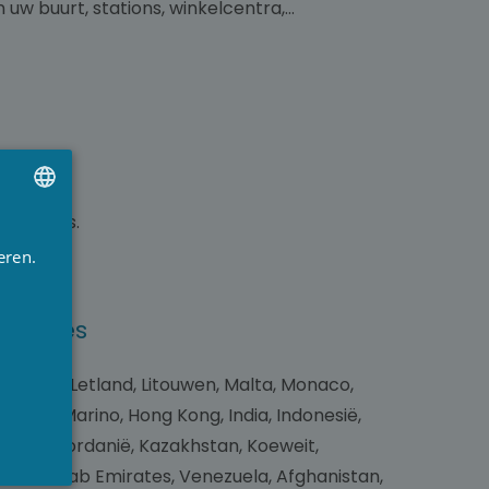
 uw buurt, stations, winkelcentra,…
ngsstatus.
UTCH
eren.
RENCH
NGLISH
ngsadres
 Estland, Letland, Litouwen, Malta, Monaco,
ë, San Marino, Hong Kong, India, Indonesië,
Georgië, Jordanië, Kazakhstan, Koeweit,
United Arab Emirates, Venezuela, Afghanistan,