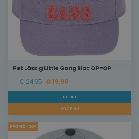
Pet Lässig Little Gang lilac OP=OP
€ 24,95
€ 19,96
DETAIL
KOOP NU
PROMO -20%