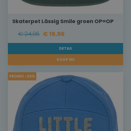
Skaterpet Lässig Smile groen OP=OP
€ 24,95
€ 19,96
DETAIL
KOOP NU
PROMO -20%