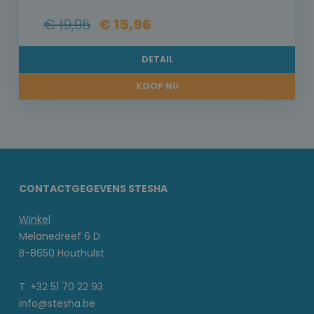
€ 19,95
€ 15,96
DETAIL
KOOP NU
CONTACTGEGEVENS STESHA
Winkel
Melanedreef 6 D
B-8650 Houthulst
T. +32 51 70 22 93
info@stesha.be