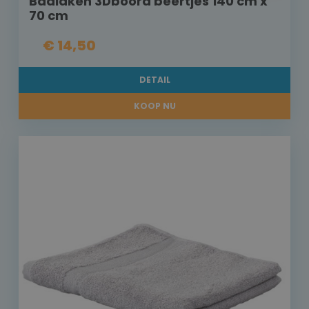
Badlaken 3Dboord beertjes 140 cm x
70 cm
€ 14,50
DETAIL
KOOP NU