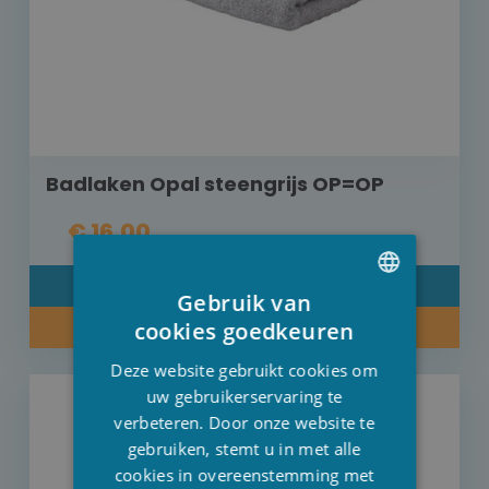
Badlaken Opal steengrijs OP=OP
€ 16,00
DETAIL
Gebruik van
DUTCH
cookies goedkeuren
KOOP NU
FRENCH
Deze website gebruikt cookies om
ENGLISH
uw gebruikerservaring te
verbeteren. Door onze website te
gebruiken, stemt u in met alle
cookies in overeenstemming met