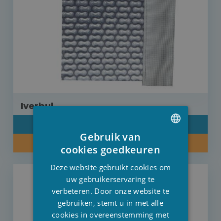
Iverbul
DETAIL
Gebruik van
INFORMEER NAAR ONZE PRIJS
DUTCH
cookies goedkeuren
FRENCH
Deze website gebruikt cookies om
ENGLISH
uw gebruikerservaring te
verbeteren. Door onze website te
gebruiken, stemt u in met alle
cookies in overeenstemming met