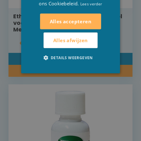
ons Cookiebeleid.
Lees verder
Etherische kruidenolie Kräuterduftöl
Alles accepteren
voor verdamper 100 ml Lavendel -
Melisse
Alles afwijzen
€ 16,00
DETAILS WEERGEVEN
DETAIL
KOOP NU