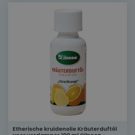
Etherische kruidenolie Kräuterduftöl