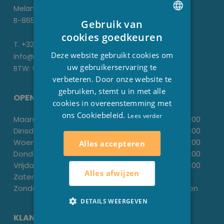
Melanedreef 6 D
B-8650 Houthulst
Gebruik van
DUTCH
cookies goedkeuren
T. +32 51 70 22 93
FRENCH
Deze website gebruikt cookies om
info@stesha.be
ENGLISH
uw gebruikerservaring te
BTW: 0476.673.440
verbeteren. Door onze website te
gebruiken, stemt u in met alle
OPENINGSUREN
cookies in overeenstemming met
ons Cookiebeleid.
Lees verder
Maandag:
-
13:30
-
18:00
Dinsdag:
09.00
-
12.00
13:30
-
18:00
Woensdag:
-
13:30
-
18:00
Alles accepteren
Donderdag:
09.00
-
12.00
13:30
-
18:00
Vrijdag:
-
13:30
-
18:00
Alles afwijzen
Zaterdag:
09.00
-
13.00
-
Zondag:
Gesloten
Gesloten
DETAILS WEERGEVEN
KLANTENSERVICE