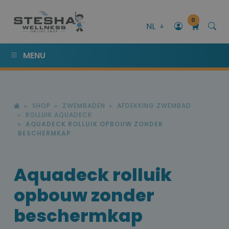
0
NL
MENU
SHOP
ZWEMBADEN
AFDEKKING ZWEMBAD
ROLLUIK AQUADECK
AQUADECK ROLLUIK OPBOUW ZONDER
BESCHERMKAP
Aquadeck rolluik
opbouw zonder
beschermkap