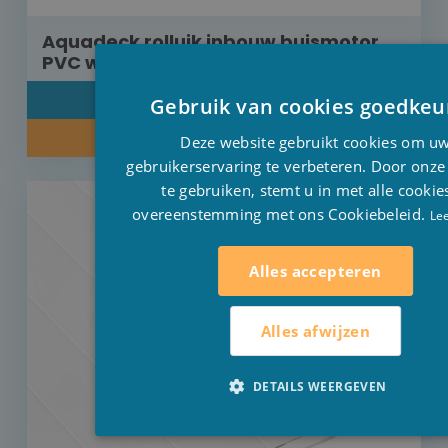
Aquadeck rolluik inbouw buismotor
PVC wit 8 m x 4,5 m
DETAIL
Gebruik van cookies goedkeu
INFORMEER NAAR ONZE PRIJS
Deze website gebruikt cookies om u
gebruikerservaring te verbeteren. Door onze
te gebruiken, stemt u in met alle cookie
overeenstemming met ons Cookiebeleid.
Le
Alles accepteren
Alles afwijzen
DETAILS WEERGEVEN