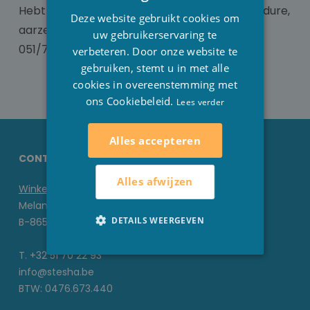
Hebt u toch nog vragen over de bestelprocedure,
FRENCH
Deze website gebruikt cookies om
aarzel dan niet om ons te
contacteren
op
ENGLISH
uw gebruikerservaring te
051/70.22.93 of
info@stesha.be
.
verbeteren. Door onze website te
gebruiken, stemt u in met alle
cookies in overeenstemming met
ons Cookiebeleid.
Lees verder
Alles accepteren
CONTACTGEGEVENS STESHA
Alles afwijzen
Winkel
Melanedreef 6 D
DETAILS WEERGEVEN
B-8650 Houthulst
T. +32 51 70 22 93
info@stesha.be
BTW: 0476.673.440