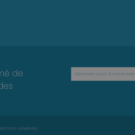
rmé de
des
DITIONS GÉNÉRALE