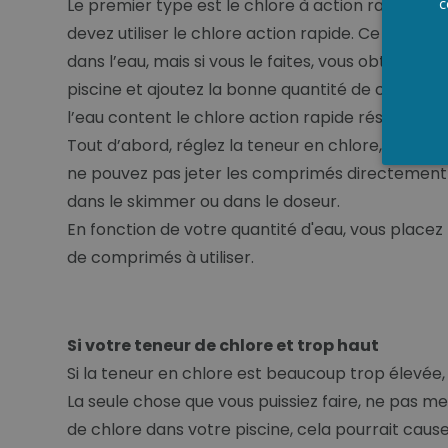
c
Le premier type est le chlore à action rapide (Ch
devez utiliser le chlore action rapide. Ce chlor
dans l’eau, mais si vous le faites, vous obtiend
piscine et ajoutez la bonne quantité de chlore a
l’eau content le chlore action rapide résolu dans 
Tout d’abord, réglez la teneur en chlore, passez
ne pouvez pas jeter les comprimés directement dan
dans le skimmer ou dans le doseur.
En fonction de votre quantité d'eau, vous place
de comprimés à utiliser.
Si votre teneur de chlore et trop haut
Si la teneur en chlore est beaucoup trop élevée, 
La seule chose que vous puissiez faire, ne pas me
de chlore dans votre piscine, cela pourrait ca