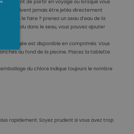
NGLISH
scine, avant de partir en voyage ou lorsque vous
us
lés ne doivent jamais être jetés directement
vez-vous le faire ? prenez un seau d’eau de la
ment résolu dans le seau, vous pouvez ajouter
ction plongée est disponible en comprimés. Vous
anches au fond de la piscine. Placez la tablette
'emballage du chlore indique toujours le nombre
e plus rapidement. Soyez prudent si vous avez trop