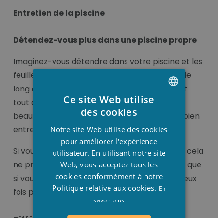
Entretien de la piscine
Détendez-vous plus dans une piscine propre
Imaginez-vous détendre dans votre piscine et les
feuilles, les mouches et des cheveux flottent le
long de votre corps dans l'eau. La détente est
Ce site Web utilise
tout de suite loin à retrouver. Se détendre va
DUTCH
des cookies
beaucoup mieux dans une piscine propre et bien
FRENCH
entretenue.
Notre site Web utilise des cookies
ENGLISH
pour améliorer l'expérience
Si vous nettoyez régulièrement votre piscine, cela
utilisateur. En utilisant notre site
ne prend pas beaucoup de temps! Et sachez que
Web, vous acceptez tous les
cookies conformément à notre
si vous nettoyez la piscine, vous en profitez deux
Politique relative aux cookies.
En
fois plus.
savoir plus