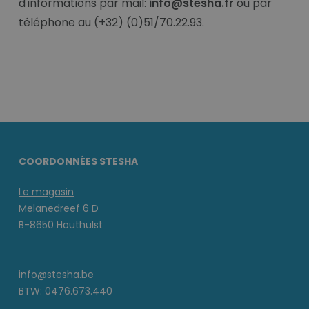
d'informations par mail:
info@stesha.fr
ou par
téléphone au (+32) (0)51/70.22.93.
COORDONNÉES STESHA
Le magasin
Melanedreef 6 D
B-8650 Houthulst
info@stesha.be
BTW: 0476.673.440