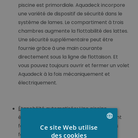
piscine est primordiale. Aquadeck incorpore
une variété de dispositif de sécurité dans le
système de lames. Le compartiment à trois
chambres augmente la flottabilité des lattes.
Une sécurité supplémentaire peut être
fournie grâce à une main courante
directement sous la ligne de flottaison. Et
vous pouvez toujours ouvrir et fermer un volet
Aquadeck à la fois mécaniquement et
électriquement.
Étanchéité automatisée
:
Une piscine
élégante grâce à Aquadeck les volets sont
faits de lames de haute qualité. Les lames
Ce site Web utilise
DUTCH
forment un coffre-fort, élégant et une
des cookies