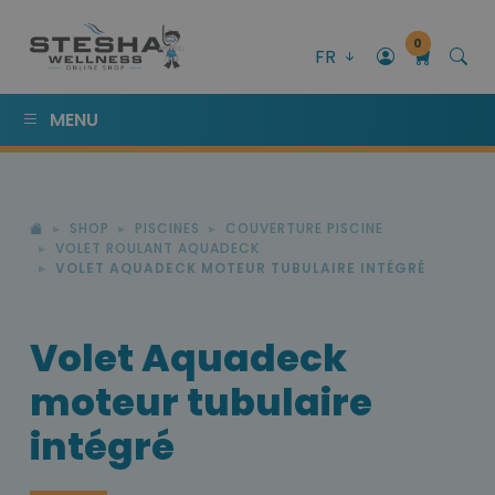
0
FR
MENU
SHOP
PISCINES
COUVERTURE PISCINE
VOLET ROULANT AQUADECK
VOLET AQUADECK MOTEUR TUBULAIRE INTÉGRÉ
Volet Aquadeck
moteur tubulaire
intégré