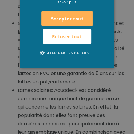
savoir plus
dans les chambres des lames lors de
l'utilisation de la couverture.
Accepter tout
Garantie supplémentaire sur l'équipement et
les lattes:
Lorsque vous choisissez Aquadeck,
Refuser tout
vous optez pour la qualité supérieure. Nous
sommes tellement confiants de notre qualité
AFFICHER LES DÉTAILS
que nous offrons une garantie de 4 ans sur
l'équipement, une garantie de 2 ans sur les
lattes en PVC et une garantie de 5 ans sur les
lattes en polycarbonate.
Lames solaires:
Aquadeck est considéré
comme une marque haut de gamme en ce
qui concerne les lames solaires. En effet, la
popularité dont elles font preuve ces
dernières années est principalement due à
leur assemblage unique. En combinaison avec