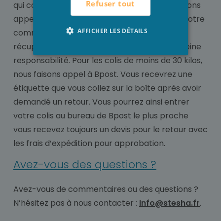
Refuser tout
qui concerne les grands transports, nous faisons
appel à Transmission Deinze, ils récupèrent votre
AFFICHER LES DÉTAILS
commande à la porte. Dès que le retour est
récupéré de votre part, nous assumons la pleine
responsabilité. Pour les colis de moins de 30 kilos,
nous faisons appel à Bpost. Vous recevrez une
étiquette que vous collez sur la boîte après avoir
demandé un retour. Vous pourrez ainsi entrer
votre colis au bureau de Bpost le plus proche
vous recevez toujours un devis pour le retour avec
les frais d’expédition pour approbation.
Avez-vous des questions ?
Avez-vous de commentaires ou des questions ?
N’hésitez pas à nous contacter :
Info@stesha.fr
.