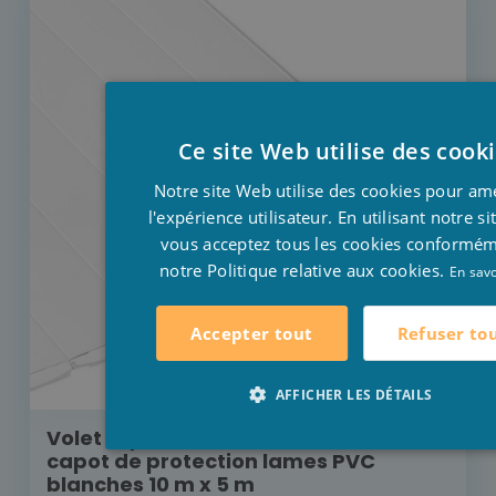
Ce site Web utilise des cook
Notre site Web utilise des cookies pour am
l'expérience utilisateur. En utilisant notre s
vous acceptez tous les cookies conformé
notre Politique relative aux cookies.
En savo
Refuser to
Accepter tout
AFFICHER LES DÉTAILS
Volet Aquadeck moteur externe avec
capot de protection lames PVC
blanches 10 m x 5 m