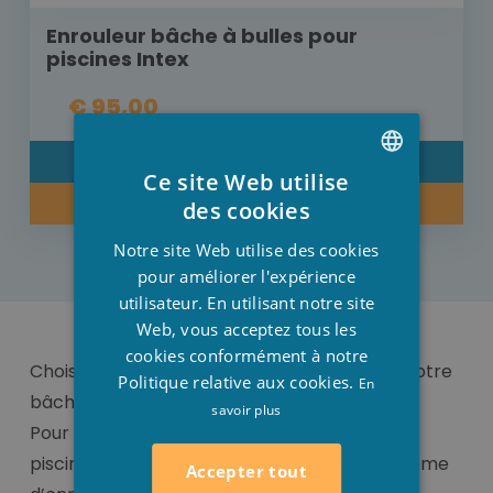
Enrouleur bâche à bulles pour
piscines Intex
€ 95,00
DÉTAIL
Ce site Web utilise
DUTCH
ACHETER MAINTENANT
des cookies
FRENCH
Notre site Web utilise des cookies
ENGLISH
pour améliorer l'expérience
utilisateur. En utilisant notre site
Web, vous acceptez tous les
cookies conformément à notre
Choisissez un système d’enroulement pour votre
Politique relative aux cookies.
En
bâche de piscine sur mesure
savoir plus
Pour enlever facilement la bâche de votre
piscine, le meilleur choix est d’utiliser un système
Accepter tout