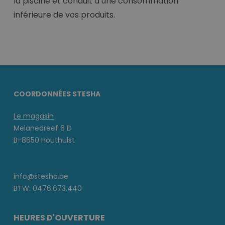
la piscine et conduit à une consommation
inférieure de vos produits.
COORDONNÉES STESHA
Le magasin
Melanedreef 6 D
B-8650 Houthulst
info@stesha.be
BTW: 0476.673.440
HEURES D'OUVERTURE