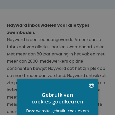
Hayward inbouwdelen voor alle types
zwembaden.
Hayward is een toonaangevende Amerikaanse
fabrikant van allerlei soorten zwembadartikelen.
Met meer dan 80 jaar ervaring in het vak en met
meer dan 2000 medewerkers op drie
continenten bewijst Hayward dat het zijn plek op
de markt meer dan verdiend. Hayward ontwikkelt
zijn producten met een arendsoog gericht op de
industrie en de evolutie ervan. Ze gaan voor de
Gebruik van
meest innovatieve ideeën en koppelen zo de
DUTCH
cookies goedkeuren
meest hoogwaardige materialen aan de beste
FRENCH
Deze website gebruikt cookies om
energie-efficiëntie en milieuvriendelijkheid.