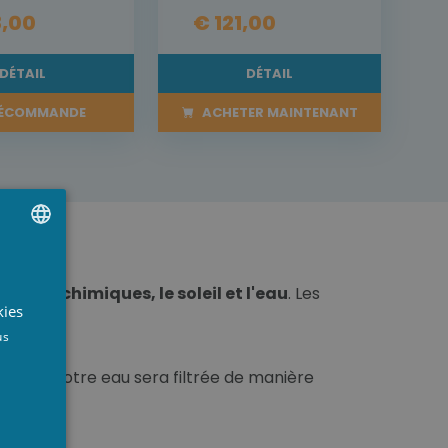
8,00
€ 121,00
DÉTAIL
DÉTAIL
ÉCOMMANDE
ACHETER MAINTENANT
UTCH
oduits chimiques, le soleil et l'eau
. Les
RENCH
kies
NGLISH
us
 Ainsi, votre eau sera filtrée de manière