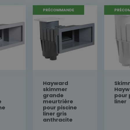
PRÉCOMMANDE
PRÉCO
Hayward
Skim
skimmer
Haywa
grande
pour 
e
meurtrière
liner
ne
pour piscine
liner gris
anthracite