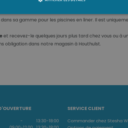
tes couleurs: gris, anthracite, blac et sable.
r
dans sa gamme pour les piscines en liner. Il est uniquem
e
et recevez-le quelques jours plus tard chez vous ou à u
ans obligation dans notre magasin à Houthulst.
D'OUVERTURE
SERVICE CLIENT
-
13:30
-
18:00
Commander chez Stesha We
09.00
-
12.00
13:30
-
18:00
Options de paiement