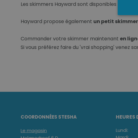
Les skimmers Hayward sont disponibles en différen
Hayward propose également
un petit skimme
Commander votre skimmer maintenant
en lign
Si vous préférez faire du 'vrai shopping' venez s
HEURES 
COORDONNÉES STESHA
Lundi:
Le magasin
Mardi:
Melanedreef 6 D