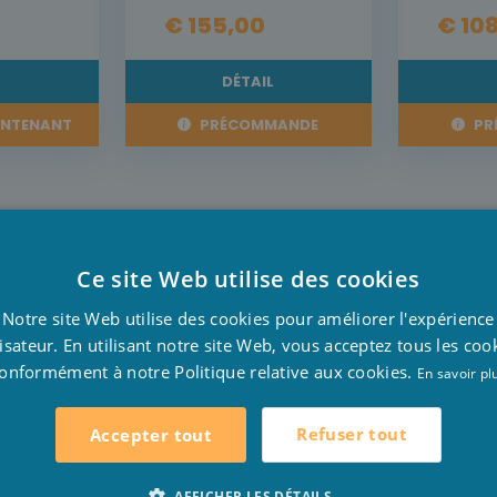
€ 155,00
€ 10
L
DÉTAIL
INTENANT
PRÉCOMMANDE
PR
Ce site Web utilise des cookies
D
Notre site Web utilise des cookies pour améliorer l'expérience
re piscine et sont constamment
mis à l'épreuv
e par les
pr
F
lisateur. En utilisant notre site Web, vous acceptez tous les coo
 et leur qualité.
onformément à notre Politique relative aux cookies.
E
En savoir pl
, assure une bonne circulation de l'eau de votre piscine.
Refuser tout
Accepter tout
épartis sur l'ensemble du volume d'eau.
AFFICHER LES DÉTAILS