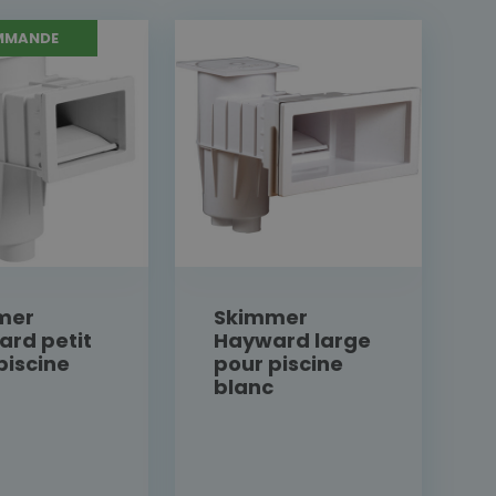
MMANDE
mer
Skimmer
rd petit
Hayward large
piscine
pour piscine
blanc